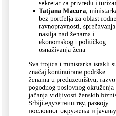
sekretar za privredu i turiz
Tatjana Macura
, ministark
bez portfelja za oblast rodn
ravnopravnosti, sprečavanja
nasilja nad ženama i
ekonomskog i političkog
osnaživanja žena
Sva trojica i ministarka istakli s
značaj kontinuirane podrške
ženama u preduzetništvu, razvo
pogodnog poslovnog okruženja 
jačanja vidljivosti ženskih bizni
Srbiji.едузетништву, развоју
пословног окружења и јачањ