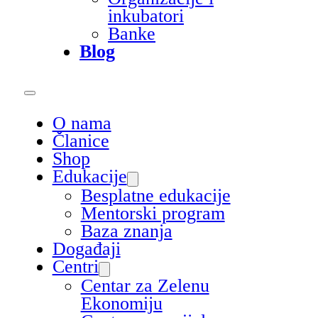
inkubatori
Banke
Blog
O nama
Članice
Shop
Edukacije
Besplatne edukacije
Mentorski program
Baza znanja
Događaji
Centri
Centar za Zelenu
Ekonomiju