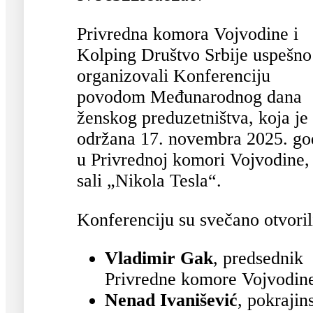
Privredna komora Vojvodine i
Kolping Društvo Srbije uspešno
organizovali Konferenciju
povodom Međunarodnog dana
ženskog preduzetništva, koja je
održana 17. novembra 2025. go
u Privrednoj komori Vojvodine,
sali „Nikola Tesla“.
Konferenciju su svečano otvoril
Vladimir Gak
, predsednik
Privredne komore Vojvodin
Nenad Ivanišević
, pokrajin