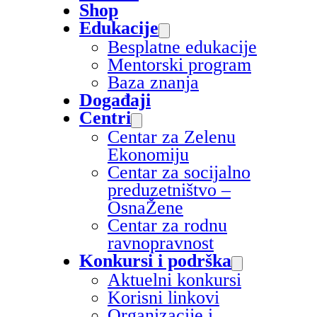
Shop
Edukacije
Besplatne edukacije
Mentorski program
Baza znanja
Događaji
Centri
Centar za Zelenu
Ekonomiju
Centar za socijalno
preduzetništvo –
OsnaŽene
Centar za rodnu
ravnopravnost
Konkursi i podrška
Aktuelni konkursi
Korisni linkovi
Organizacije i