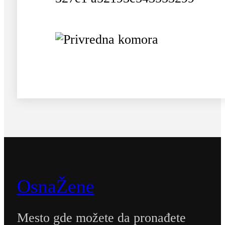
OsnaŽene
Mesto gde možete da pronađete