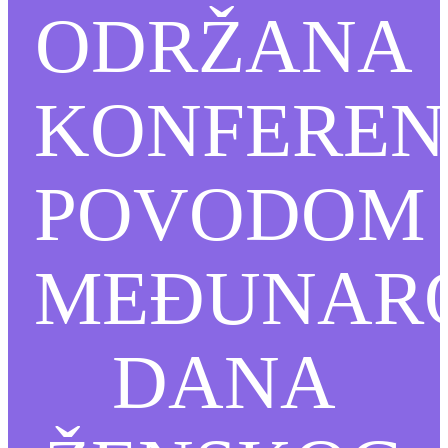
ODRŽANA
KONFEREN
POVODOM
MEĐUNAR
DANA