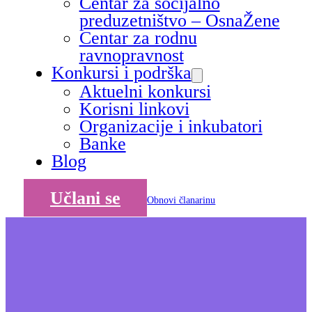
Centar za socijalno
preduzetništvo – OsnaŽene
Centar za rodnu
ravnopravnost
Konkursi i podrška
Aktuelni konkursi
Korisni linkovi
Organizacije i inkubatori
Banke
Blog
Učlani se
Obnovi članarinu