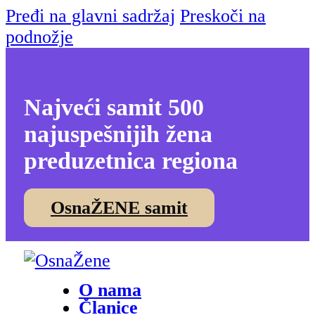
Pređi na glavni sadržaj
Preskoči na
podnožje
Najveći samit 500
najuspešnijih žena
preduzetnica regiona
OsnaŽENE samit
O nama
Članice