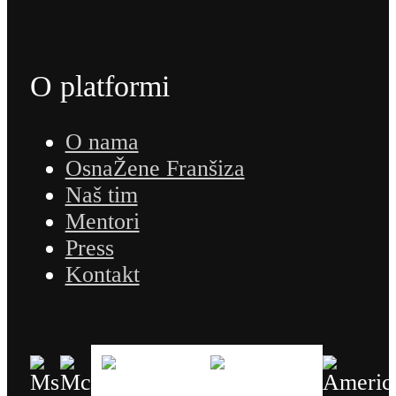
O platformi
O nama
OsnaŽene Franšiza
Naš tim
Mentori
Press
Kontakt