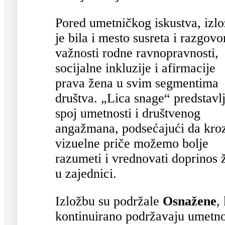
Pored umetničkog iskustva, izl
je bila i mesto susreta i razgovo
važnosti rodne ravnopravnosti,
socijalne inkluzije i afirmacije
prava žena u svim segmentima
društva. „Lica snage“ predstavl
spoj umetnosti i društvenog
angažmana, podsećajući da kro
vizuelne priče možemo bolje
razumeti i vrednovati doprinos 
u zajednici.
Izložbu su podržale
Osnažene
,
kontinuirano podržavaju umetno