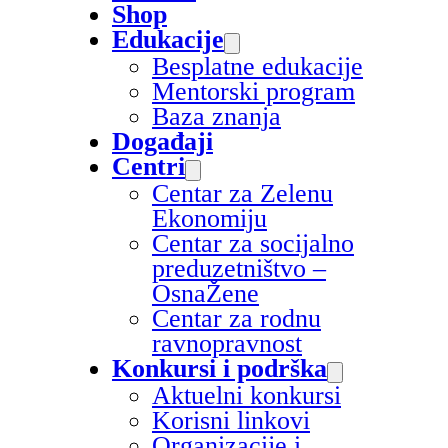
Shop
Edukacije
Besplatne edukacije
Mentorski program
Baza znanja
Događaji
Centri
Centar za Zelenu
Ekonomiju
Centar za socijalno
preduzetništvo –
OsnaŽene
Centar za rodnu
ravnopravnost
Konkursi i podrška
Aktuelni konkursi
Korisni linkovi
Organizacije i