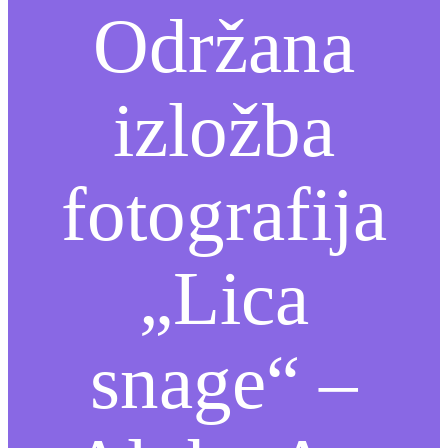
Održana
izložba
fotografija
„Lica
snage“ –