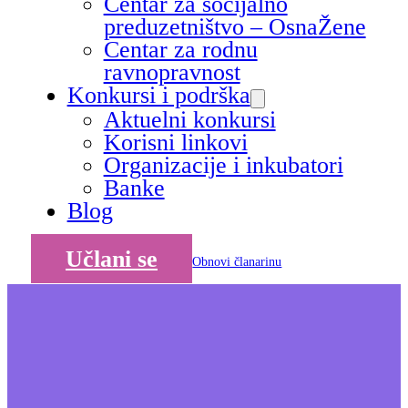
Centar za socijalno
preduzetništvo – OsnaŽene
Centar za rodnu
ravnopravnost
Konkursi i podrška
Aktuelni konkursi
Korisni linkovi
Organizacije i inkubatori
Banke
Blog
Učlani se
Obnovi članarinu