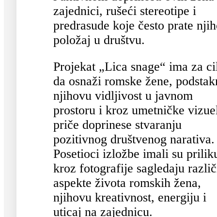
zajednici, rušeći stereotipe i
predrasude koje često prate nji
položaj u društvu.
Projekat „Lica snage“ ima za ci
da osnaži romske žene, podstak
njihovu vidljivost u javnom
prostoru i kroz umetničke vizue
priče doprinese stvaranju
pozitivnog društvenog narativa.
Posetioci izložbe imali su prilik
kroz fotografije sagledaju različ
aspekte života romskih žena,
njihovu kreativnost, energiju i
uticaj na zajednicu.