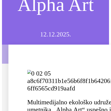
Alpha Art
12.12.2025.
Multimedijalno ekološko udruž
umetnika „Alpha Art“ uspešno 