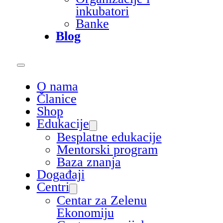
inkubatori
Banke
Blog
O nama
Članice
Shop
Edukacije
Besplatne edukacije
Mentorski program
Baza znanja
Događaji
Centri
Centar za Zelenu
Ekonomiju