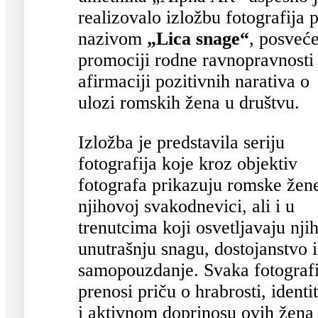
realizovalo izložbu fotografija 
nazivom
„Lica snage“
, posveć
promociji rodne ravnopravnosti 
afirmaciji pozitivnih narativa o
ulozi romskih žena u društvu.
Izložba je predstavila seriju
fotografija koje kroz objektiv
fotografa prikazuju romske žen
njihovoj svakodnevici, ali i u
trenutcima koji osvetljavaju nji
unutrašnju snagu, dostojanstvo i
samopouzdanje. Svaka fotografi
prenosi priču o hrabrosti, identi
i aktivnom doprinosu ovih žena