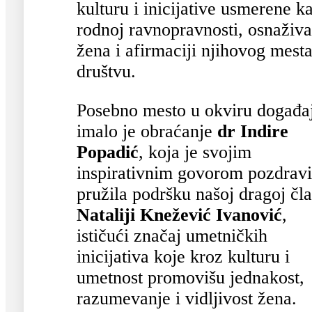
kulturu i inicijative usmerene k
rodnoj ravnopravnosti, osnaživ
žena i afirmaciji njihovog mest
društvu.
Posebno mesto u okviru događa
imalo je obraćanje
dr Indire
Popadić
, koja je svojim
inspirativnim govorom pozdravi
pružila podršku našoj dragoj čla
Nataliji Knežević Ivanović
,
ističući značaj umetničkih
inicijativa koje kroz kulturu i
umetnost promovišu jednakost,
razumevanje i vidljivost žena.