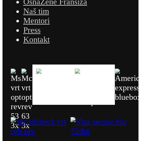
OsnaŽene Franšiza
Naš tim
Mentori
Press
Kontakt