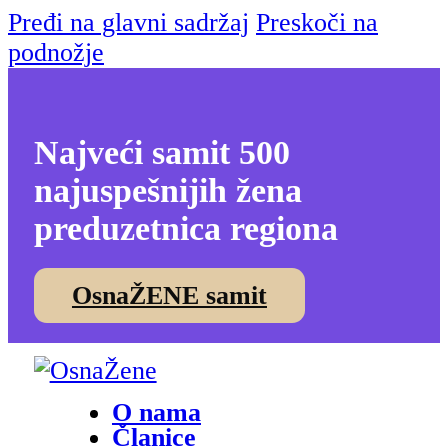
Pređi na glavni sadržaj
Preskoči na
podnožje
Najveći samit 500
najuspešnijih žena
preduzetnica regiona
OsnaŽENE samit
O nama
Članice