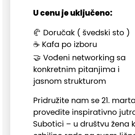
U cenu je uključeno:
🥐 Doručak ( švedski sto )
☕ Kafa po izboru
🤝 Vođeni networking sa
konkretnim pitanjima i
jasnom strukturom
Pridružite nam se 21. marta
provedite inspirativno jutr
Subotici – u društvu žena 