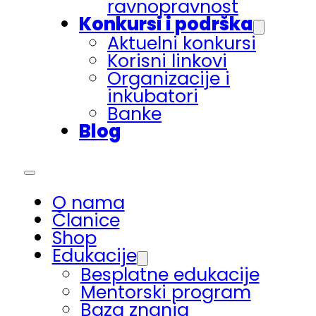
ravnopravnost
Konkursi i podrška
Aktuelni konkursi
Korisni linkovi
Organizacije i
inkubatori
Banke
Blog
O nama
Članice
Shop
Edukacije
Besplatne edukacije
Mentorski program
Baza znanja