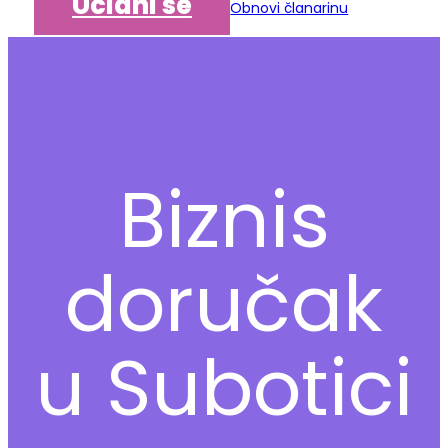
Učlani se
Obnovi članarinu
Biznis
doručak
u Subotici