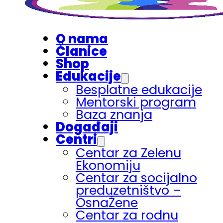
O nama
Članice
Shop
Edukacije
Besplatne edukacije
Mentorski program
Baza znanja
Događaji
Centri
Centar za Zelenu
Ekonomiju
Centar za socijalno
preduzetništvo –
OsnaŽene
Centar za rodnu