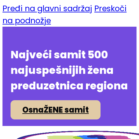
Pređi na glavni sadržaj
Preskoči
na podnožje
Najveći samit 500
najuspešnijih žena
preduzetnica regiona
OsnaŽENE samit