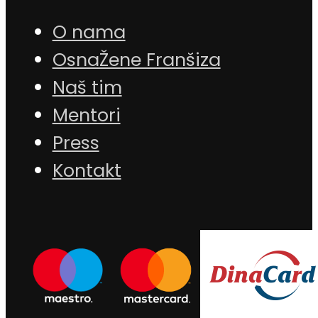
O nama
OsnaŽene Franšiza
Naš tim
Mentori
Press
Kontakt