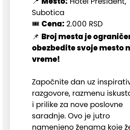
📍
Mesto:
Hotel President,
Subotica
🎟️
Cena:
2.000 RSD
📌
Broj mesta je ograniče
obezbedite svoje mesto 
vreme!
Započnite dan uz inspirati
razgovore, razmenu iskust
i prilike za nove poslovne
saradnje. Ovo je jutro
namenjeno ženama koje ž