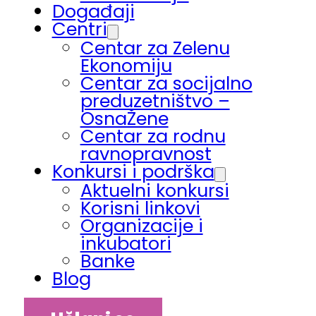
Događaji
Centri
Centar za Zelenu
Ekonomiju
Centar za socijalno
preduzetništvo –
OsnaŽene
Centar za rodnu
ravnopravnost
Konkursi i podrška
Aktuelni konkursi
Korisni linkovi
Organizacije i
inkubatori
Banke
Blog