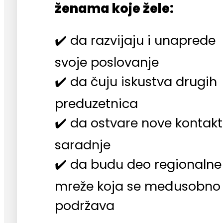
ženama koje žele:
✔️ da razvijaju i unaprede
svoje poslovanje
✔️ da čuju iskustva drugih
preduzetnica
✔️ da ostvare nove kontakt
saradnje
✔️ da budu deo regionalne
mreže koja se međusobno
podržava