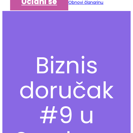
Učlani se
Obnovi članarinu
Biznis
doručak
#9 u