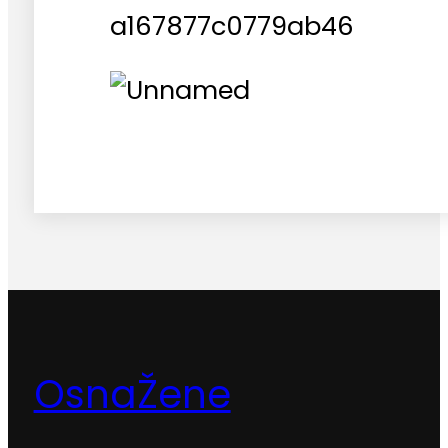
OsnaŽene