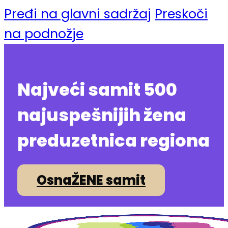
Pređi na glavni sadržaj
Preskoči
na podnožje
Najveći samit 500
najuspešnijih žena
preduzetnica regiona
OsnaŽENE samit