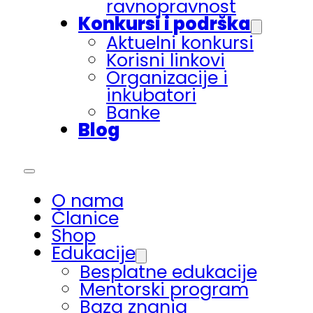
ravnopravnost
Konkursi i podrška
Aktuelni konkursi
Korisni linkovi
Organizacije i
inkubatori
Banke
Blog
O nama
Članice
Shop
Edukacije
Besplatne edukacije
Mentorski program
Baza znanja