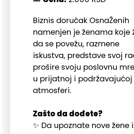
Biznis doručak OsnaŽenih
namenjen je ženama koje 
da se povežu, razmene
iskustva, predstave svoj ra
prošire svoju poslovnu mr
u prijatnoj i podržavajućoj
atmosferi.
Zašto da dođete?
✨ Da upoznate nove žene i