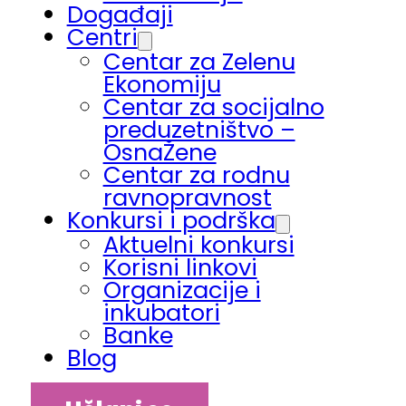
Događaji
Centri
Centar za Zelenu
Ekonomiju
Centar za socijalno
preduzetništvo –
OsnaŽene
Centar za rodnu
ravnopravnost
Konkursi i podrška
Aktuelni konkursi
Korisni linkovi
Organizacije i
inkubatori
Banke
Blog