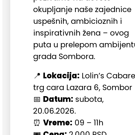
okupljanje naše zajednice
uspešnih, ambicioznih i
inspirativnih žena – ovog
puta u prelepom ambijent
grada Sombora.
📍
Lokacija:
Lolin’s Cabare
trg cara Lazara 6, Sombor
📅
Datum:
subota,
20.06.2026.
⏰
Vreme:
09 – 11h
🎟️
Cena:
2.000 RSD