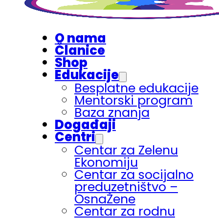
O nama
Članice
Shop
Edukacije
Besplatne edukacije
Mentorski program
Baza znanja
Događaji
Centri
Centar za Zelenu
Ekonomiju
Centar za socijalno
preduzetništvo –
OsnaŽene
Centar za rodnu