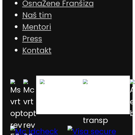
OsnaŽene Franšiza
Naš tim
Mentori
Press
Kontakt