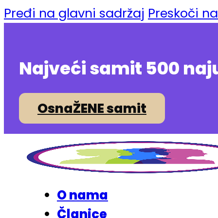
Pređi na glavni sadržaj
Preskoči n
Najveći samit 500 naj
OsnaŽENE samit
O nama
Članice