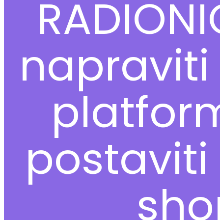
RADIONI
napraviti
platform
postaviti
sho