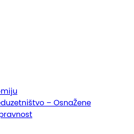
omiju
eduzetništvo – OsnaŽene
pravnost