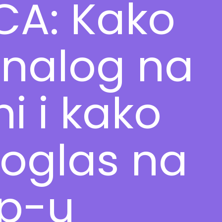
CA: Kako
 nalog na
i i kako
 oglas na
p-u