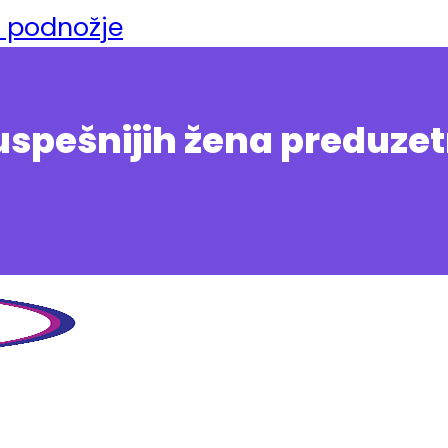
a podnožje
uspešnijih žena preduzet