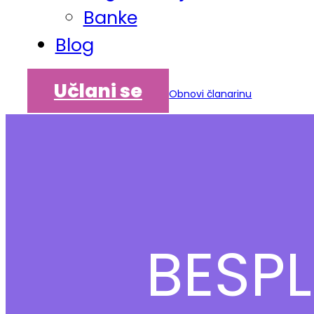
Banke
Blog
Učlani se
Obnovi članarinu
BESP