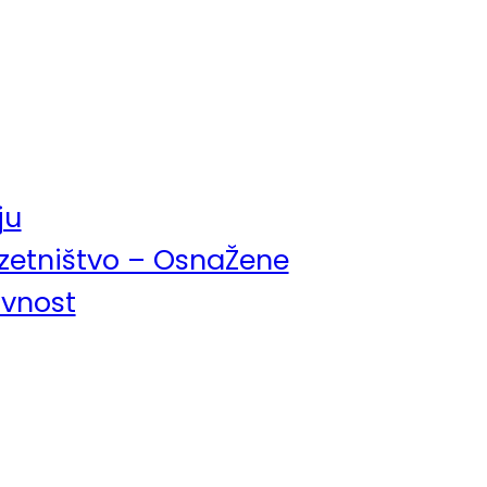
ju
uzetništvo – OsnaŽene
avnost