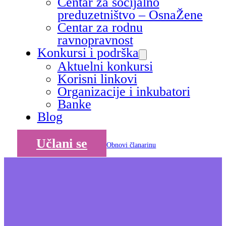
Centar za socijalno
preduzetništvo – OsnaŽene
Centar za rodnu
ravnopravnost
Konkursi i podrška
Aktuelni konkursi
Korisni linkovi
Organizacije i inkubatori
Banke
Blog
Učlani se
Obnovi članarinu