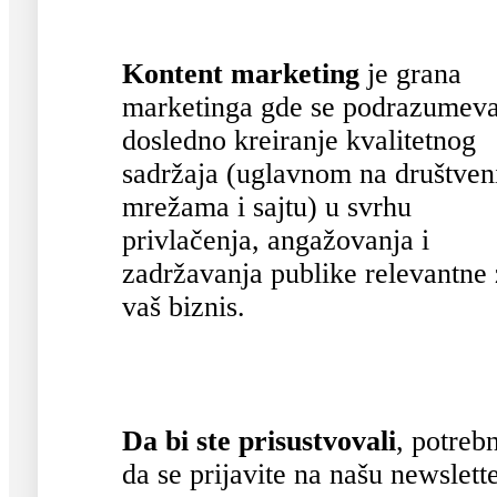
Kontent marketing
je grana
marketinga gde se podrazumev
dosledno kreiranje kvalitetnog
sadržaja (uglavnom na društve
mrežama i sajtu) u svrhu
privlačenja, angažovanja i
zadržavanja publike relevantne
vaš biznis.
Da bi ste prisustvovali
, potreb
da se prijavite na našu newslett