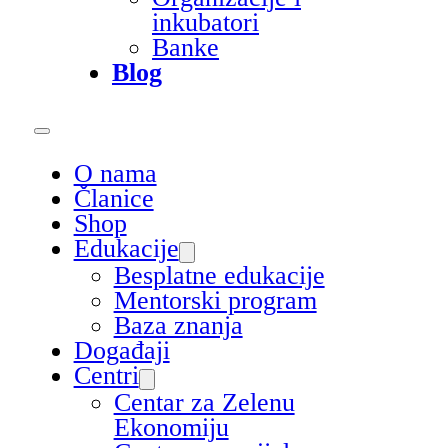
inkubatori
Banke
Blog
O nama
Članice
Shop
Edukacije
Besplatne edukacije
Mentorski program
Baza znanja
Događaji
Centri
Centar za Zelenu
Ekonomiju