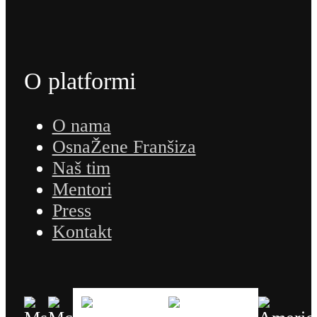
O platformi
O nama
OsnaŽene Franšiza
Naš tim
Mentori
Press
Kontakt