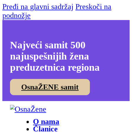
Pređi na glavni sadržaj
Preskoči na
podnožje
Najveći samit 500
najuspešnijih žena
preduzetnica regiona
OsnaŽENE samit
O nama
Članice