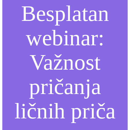
Besplatan
webinar:
Važnost
pričanja
ličnih priča