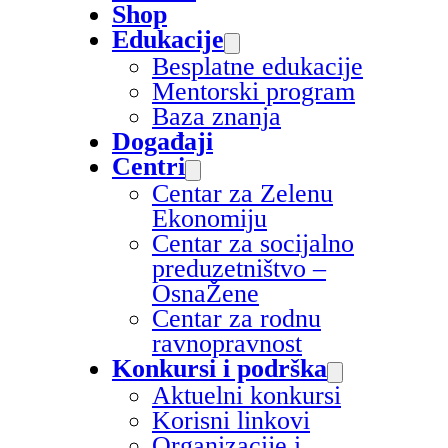
Shop
Edukacije
Besplatne edukacije
Mentorski program
Baza znanja
Događaji
Centri
Centar za Zelenu
Ekonomiju
Centar za socijalno
preduzetništvo –
OsnaŽene
Centar za rodnu
ravnopravnost
Konkursi i podrška
Aktuelni konkursi
Korisni linkovi
Organizacije i