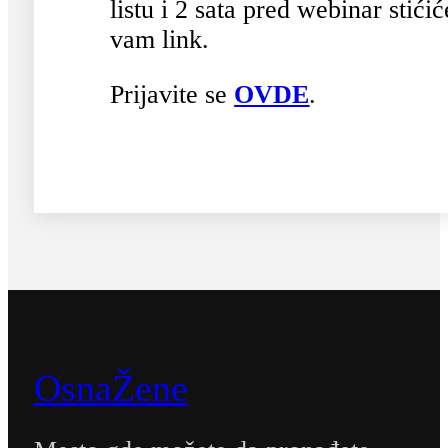
listu i 2 sata pred webinar stićić
vam link.
Prijavite se
OVDE
.
OsnaŽene