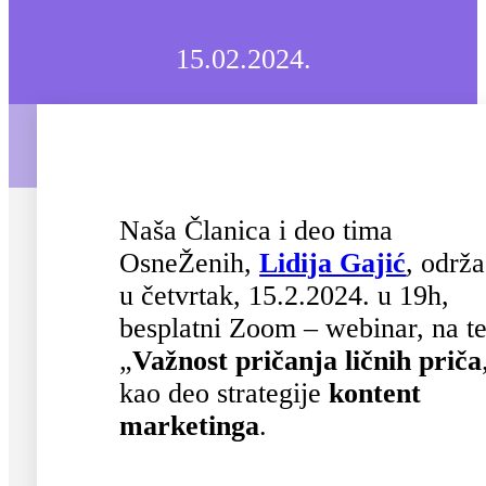
15.02.2024.
Naša Članica i deo tima
OsneŽenih,
Lidija Gajić
, održ
u četvrtak, 15.2.2024. u 19h,
besplatni Zoom – webinar, na t
„
Važnost pričanja ličnih priča
kao deo strategije
kontent
marketinga
.