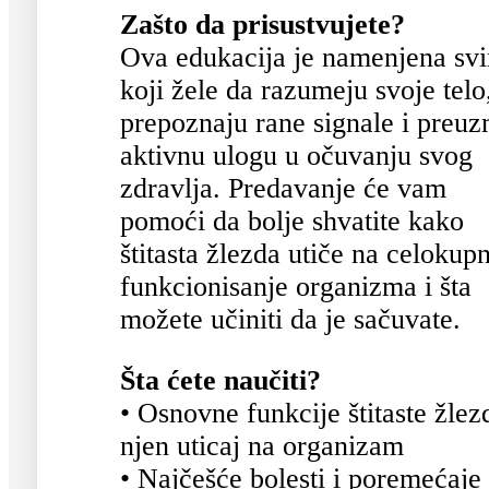
Zašto da prisustvujete?
Ova edukacija je namenjena sv
koji žele da razumeju svoje telo
prepoznaju rane signale i preu
aktivnu ulogu u očuvanju svog
zdravlja. Predavanje će vam
pomoći da bolje shvatite kako
štitasta žlezda utiče na celokup
funkcionisanje organizma i šta
možete učiniti da je sačuvate.
Šta ćete naučiti?
• Osnovne funkcije štitaste žlez
njen uticaj na organizam
• Najčešće bolesti i poremećaje