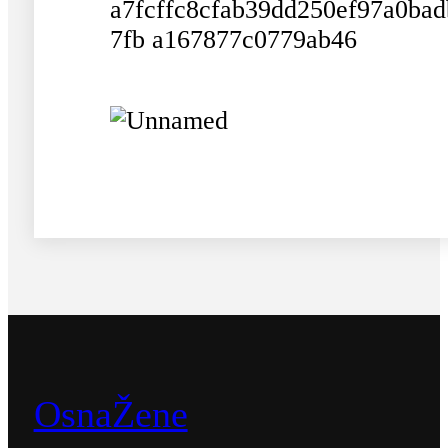
OsnaŽene