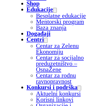
Shop
Edukacije
Besplatne edukacije
Mentorski program
Baza znanja
Događaji
Centri
Centar za Zelenu
Ekonomiju
Centar za socijalno
preduzetništvo –
OsnaŽene
Centar za rodnu
ravnopravnost
Konkursi i podrška
Aktuelni konkursi
Korisni linkovi
Organizacije i