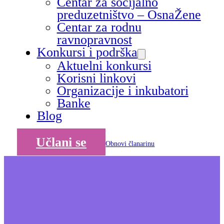
Centar za socijalno
preduzetništvo – OsnaŽene
Centar za rodnu
ravnopravnost
Konkursi i podrška
Aktuelni konkursi
Korisni linkovi
Organizacije i inkubatori
Banke
Blog
Učlani se
Obnovi članarinu