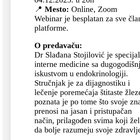
📍
Mesto:
Online, Zoom
Webinar je besplatan za sve čla
platforme.
O predavaču:
Dr Slađana Stojilović je specijal
interne medicine sa dugogodišn
iskustvom u endokrinologiji.
Stručnjak je za dijagnostiku i
lečenje poremećaja štitaste žlez
poznata je po tome što svoje zn
prenosi na jasan i pristupačan
način, prilagođen svima koji že
da bolje razumeju svoje zdravlj