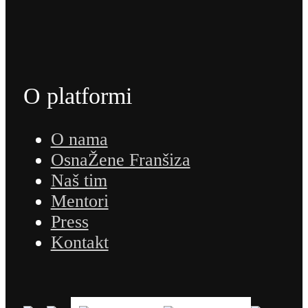
O platformi
O nama
OsnaŽene Franšiza
Naš tim
Mentori
Press
Kontakt