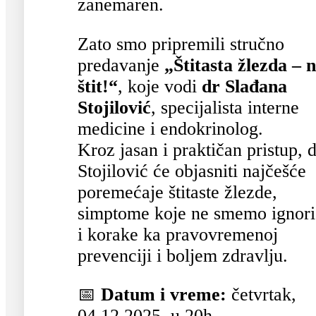
zanemaren.
Zato smo pripremili stručno
predavanje
„Štitasta žlezda – 
štit!“
, koje vodi
dr Slađana
Stojilović
, specijalista interne
medicine i endokrinolog.
Kroz jasan i praktičan pristup, 
Stojilović će objasniti najčešće
poremećaje štitaste žlezde,
simptome koje ne smemo ignori
i korake ka pravovremenoj
prevenciji i boljem zdravlju.
📅
Datum i vreme:
četvrtak,
04.12.2025. u 20h