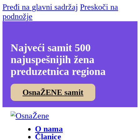
Pređi na glavni sadržaj
Preskoči na
podnožje
Najveći samit 500
najuspešnijih žena
preduzetnica regiona
OsnaŽENE samit
O nama
Članice