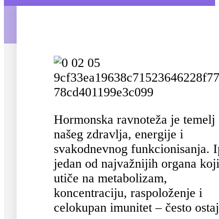
Hormonska ravnoteža je temelj
našeg zdravlja, energije i
svakodnevnog funkcionisanja. I
jedan od najvažnijih organa koj
utiče na metabolizam,
koncentraciju, raspoloženje i
celokupan imunitet – često osta