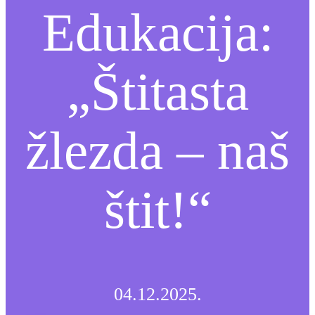
Edukacija:
„Štitasta
žlezda – naš
štit!“
04.12.2025.