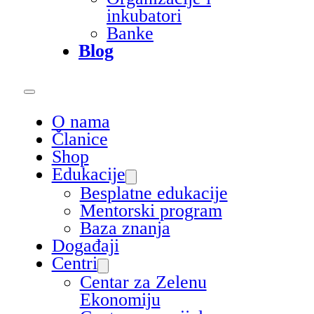
inkubatori
Banke
Blog
O nama
Članice
Shop
Edukacije
Besplatne edukacije
Mentorski program
Baza znanja
Događaji
Centri
Centar za Zelenu
Ekonomiju