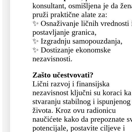
konsultant, osmišljena je da že
pruži praktične alate za:
✨ Osnaživanje ličnih vrednosti 
postavljanje granica,
✨ Izgradnju samopouzdanja,
✨ Dostizanje ekonomske
nezavisnosti.
Zašto učestvovati?
Lični razvoj i finansijska
nezavisnost ključni su koraci ka
stvaranju stabilnog i ispunjenog
života. Kroz ovu radionicu
naučićete kako da prepoznate s
potencijale, postavite ciljeve i