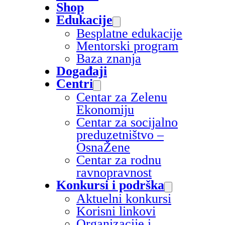
Shop
Edukacije
Besplatne edukacije
Mentorski program
Baza znanja
Događaji
Centri
Centar za Zelenu
Ekonomiju
Centar za socijalno
preduzetništvo –
OsnaŽene
Centar za rodnu
ravnopravnost
Konkursi i podrška
Aktuelni konkursi
Korisni linkovi
Organizacije i