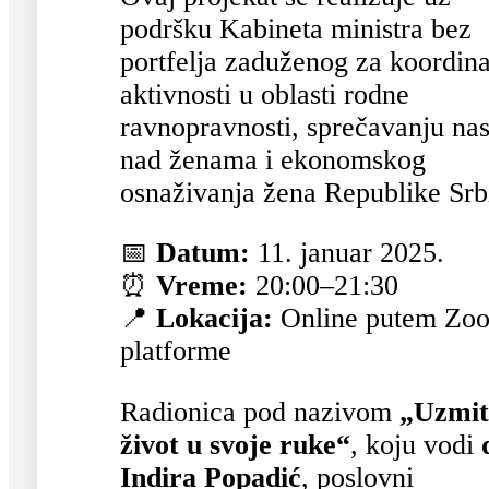
podršku Kabineta ministra bez
portfelja zaduženog za koordina
aktivnosti u oblasti rodne
ravnopravnosti, sprečavanju nas
nad ženama i ekonomskog
osnaživanja žena Republike Srbi
📅
Datum:
11. januar 2025.
⏰
Vreme:
20:00–21:30
📍
Lokacija:
Online putem Zo
platforme
Radionica pod nazivom
„Uzmit
život u svoje ruke“
, koju vodi
Indira Popadić
, poslovni