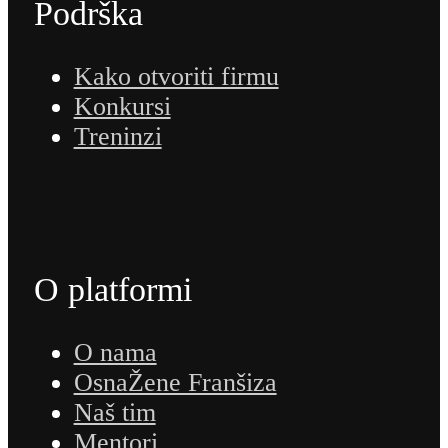
Podrška
Kako otvoriti firmu
Konkursi
Treninzi
O platformi
O nama
OsnaŽene Franšiza
Naš tim
Mentori