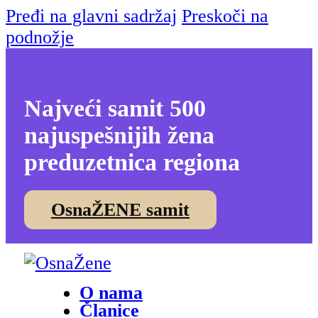
Pređi na glavni sadržaj
Preskoči na
podnožje
Najveći samit 500
najuspešnijih žena
preduzetnica regiona
OsnaŽENE samit
O nama
Članice