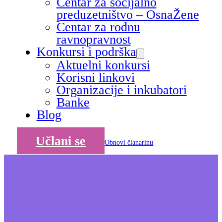
Centar za socijalno
preduzetništvo – OsnaŽene
Centar za rodnu
ravnopravnost
Konkursi i podrška
Aktuelni konkursi
Korisni linkovi
Organizacije i inkubatori
Banke
Blog
Učlani se
Obnovi članarinu