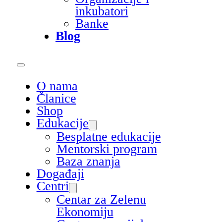
inkubatori
Banke
Blog
O nama
Članice
Shop
Edukacije
Besplatne edukacije
Mentorski program
Baza znanja
Događaji
Centri
Centar za Zelenu
Ekonomiju