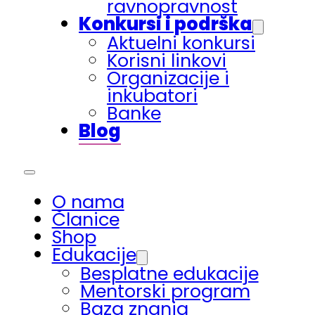
ravnopravnost
Konkursi i podrška
Aktuelni konkursi
Korisni linkovi
Organizacije i
inkubatori
Banke
Blog
O nama
Članice
Shop
Edukacije
Besplatne edukacije
Mentorski program
Baza znanja