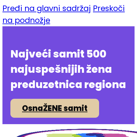
Pređi na glavni sadržaj
Preskoči
na podnožje
Najveći samit 500
najuspešnijih žena
preduzetnica regiona
OsnaŽENE samit