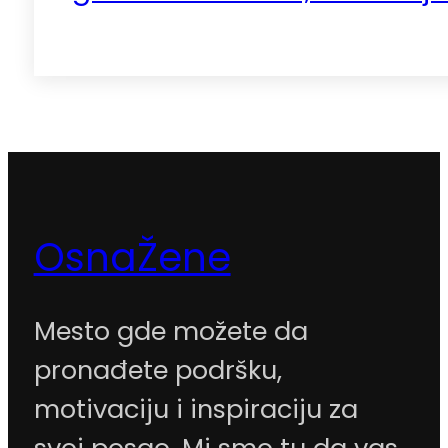
OsnaŽene
Mesto gde možete da
pronađete podršku,
motivaciju i inspiraciju za
svoj posao. Mi smo tu da vas