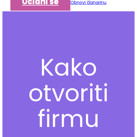
Učlani se
Obnovi članarinu
Kako
otvoriti
firmu