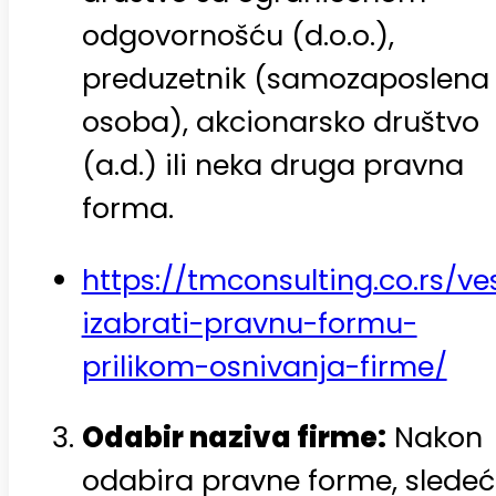
odgovornošću (d.o.o.),
preduzetnik (samozaposlena
osoba), akcionarsko društvo
(a.d.) ili neka druga pravna
forma.
https://tmconsulting.co.rs/ve
izabrati-pravnu-formu-
prilikom-osnivanja-firme/
Odabir naziva firme:
Nakon
odabira pravne forme, slede