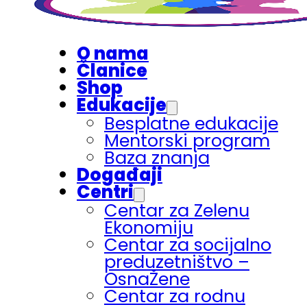
O nama
Članice
Shop
Edukacije
Besplatne edukacije
Mentorski program
Baza znanja
Događaji
Centri
Centar za Zelenu
Ekonomiju
Centar za socijalno
preduzetništvo –
OsnaŽene
Centar za rodnu