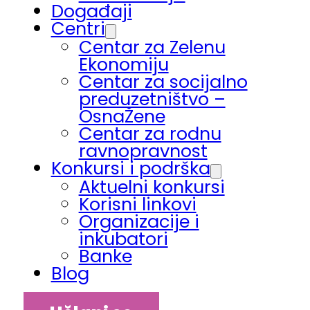
Događaji
Centri
Centar za Zelenu
Ekonomiju
Centar za socijalno
preduzetništvo –
OsnaŽene
Centar za rodnu
ravnopravnost
Konkursi i podrška
Aktuelni konkursi
Korisni linkovi
Organizacije i
inkubatori
Banke
Blog