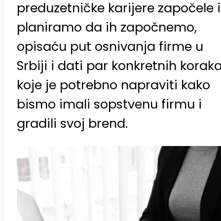
preduzetničke karijere započele il
planiramo da ih započnemo,
opisaću put osnivanja firme u
Srbiji i dati par konkretnih korak
koje je potrebno napraviti kako
bismo imali sopstvenu firmu i
gradili svoj brend.