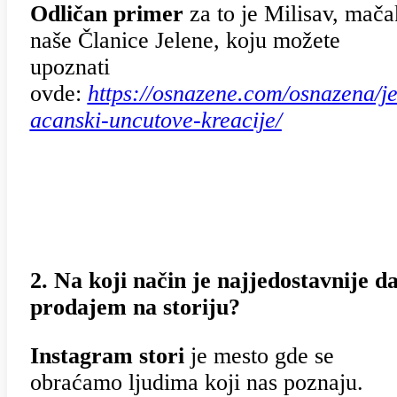
Odličan primer
za to je Milisav, mača
naše Članice Jelene, koju možete
upoznati
ovde:
https://osnazene.com/osnazena/je
acanski-uncutove-kreacije/
2. Na koji način je najjedostavnije d
prodajem na storiju?
Instagram stori
je mesto gde se
obraćamo ljudima koji nas poznaju.