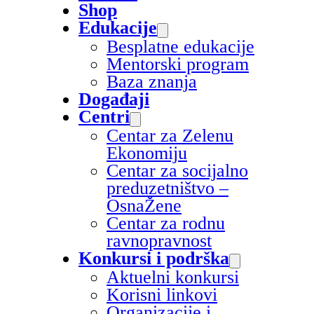
Shop
Edukacije
Besplatne edukacije
Mentorski program
Baza znanja
Događaji
Centri
Centar za Zelenu
Ekonomiju
Centar za socijalno
preduzetništvo –
OsnaŽene
Centar za rodnu
ravnopravnost
Konkursi i podrška
Aktuelni konkursi
Korisni linkovi
Organizacije i