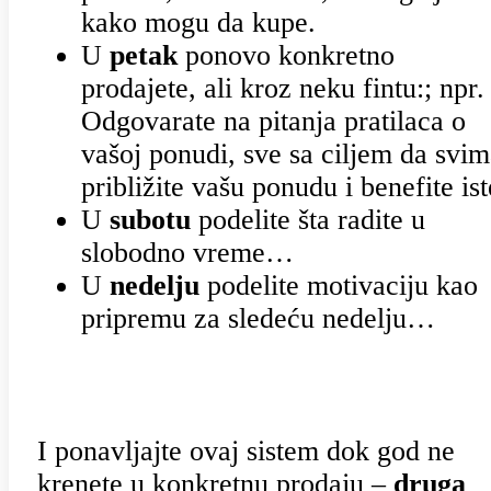
kako mogu da kupe.
U
petak
ponovo konkretno
prodajete, ali kroz neku fintu:; npr.
Odgovarate na pitanja pratilaca o
vašoj ponudi, sve sa ciljem da svim
približite vašu ponudu i benefite ist
U
subotu
podelite šta radite u
slobodno vreme…
U
nedelju
podelite motivaciju kao
pripremu za sledeću nedelju…
I ponavljajte ovaj sistem dok god ne
krenete u konkretnu prodaju –
druga