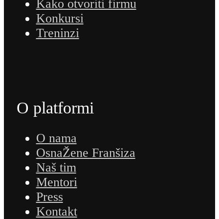
Kako otvoriti firmu
Konkursi
Treninzi
O platformi
O nama
OsnaŽene Franšiza
Naš tim
Mentori
Press
Kontakt