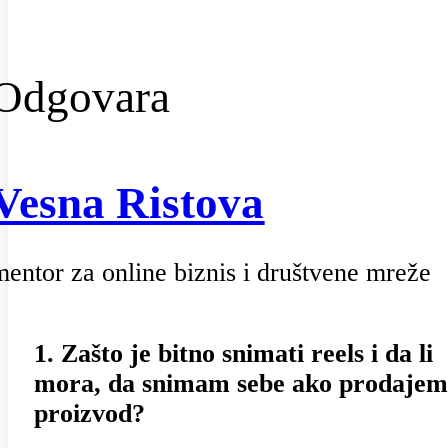
Odgovara
Vesna Ristova
mentor za online biznis i društvene mreže
1. Zašto je bitno snimati reels i da li
mora, da snimam sebe ako prodajem
proizvod?