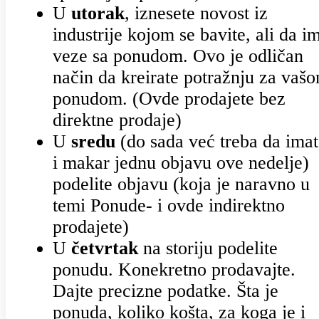
U
utorak
, iznesete novost iz
industrije kojom se bavite, ali da i
veze sa ponudom. Ovo je odličan
način da kreirate potražnju za vaš
ponudom. (Ovde prodajete bez
direktne prodaje)
U
sredu
(do sada već treba da imat
i makar jednu objavu ove nedelje)
podelite objavu (koja je naravno u
temi Ponude- i ovde indirektno
prodajete)
U
četvrtak
na storiju podelite
ponudu. Konekretno prodavajte.
Dajte precizne podatke. Šta je
ponuda, koliko košta, za koga je i