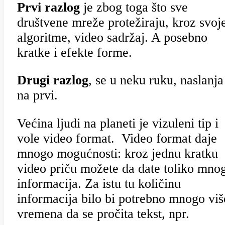
Prvi razlog
je zbog toga što sve
društvene mreže protežiraju, kroz svoj
algoritme, video sadržaj. A posebno
kratke i efekte forme.
Drugi razlog
, se u neku ruku, naslanja
na prvi.
Većina ljudi na planeti je vizuleni tip i
vole video format. Video format daje
mnogo mogućnosti: kroz jednu kratku
video priču možete da date toliko mno
informacija. Za istu tu količinu
informacija bilo bi potrebno mnogo viš
vremena da se pročita tekst, npr.