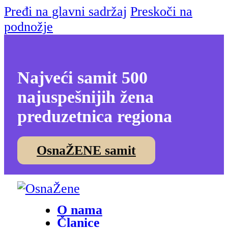
Pređi na glavni sadržaj
Preskoči na
podnožje
Najveći samit 500
najuspešnijih žena
preduzetnica regiona
OsnaŽENE samit
O nama
Članice