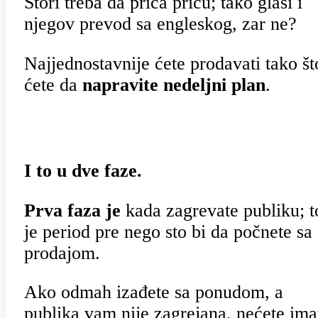
Stori treba da priča priču; tako glasi i
njegov prevod sa engleskog, zar ne?
Najjednostavnije ćete prodavati tako št
ćete da
napravite nedeljni plan
.
I to u dve faze.
Prva faza je
kada zagrevate publiku; t
je period pre nego sto bi da počnete sa
prodajom.
Ako odmah izađete sa ponudom, a
publika vam nije zagrejana, nećete ima