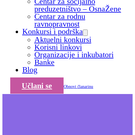
Centar za socijalno
preduzetništvo – OsnaŽene
Centar za rodnu
ravnopravnost
Konkursi i podrška
Aktuelni konkursi
Korisni linkovi
Organizacije i inkubatori
Banke
Blog
Učlani se
Obnovi članarinu