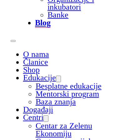
inkubatori
Banke
Blog
O nama
Članice
Shop
Edukacije
Besplatne edukacije
Mentorski program
Baza znanja
Događaji
Centri
Centar za Zelenu
Ekonomiju